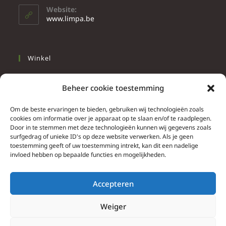
Website:
www.limpa.be
Winkel
Slapen
Beheer cookie toestemming
Werken
Wonen
Om de beste ervaringen te bieden, gebruiken wij technologieën zoals
cookies om informatie over je apparaat op te slaan en/of te raadplegen.
Door in te stemmen met deze technologieën kunnen wij gegevens zoals
Info
surfgedrag of unieke ID's op deze website verwerken. Als je geen
toestemming geeft of uw toestemming intrekt, kan dit een nadelige
Contacteer ons
invloed hebben op bepaalde functies en mogelijkheden.
Algemene & bijzondere voorwaarden
Privacy Policy
Accepteren
Brief herroepingsrecht
Weiger