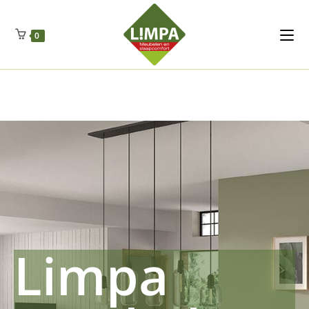
Kleidermax
Anhangerma
Sommersch
Regenschut
Zockerpro
Eiweissmax
Drueckerpro
Poolwelten
Fettsauren
Dekemax
Kapselmed
Hosewelt
Taschewelt
0
Luftkuhlen
Zauberfan
Lenkerhalt
Netzfenste
Insektensc
Boxkuhlen
Wurfeleis
Limpa