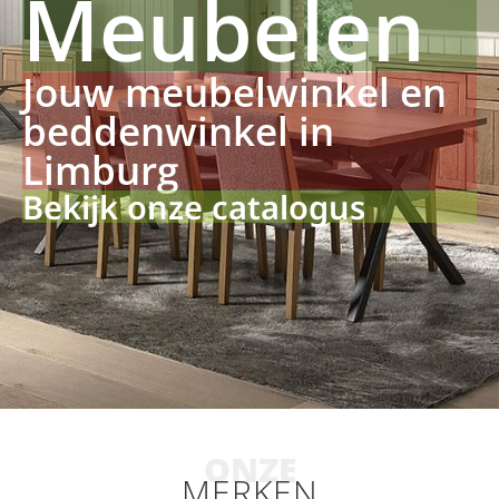
Meubelen
Jouw meubelwinkel en
beddenwinkel in
Limburg
Bekijk onze catalogus
ONZE
MERKEN