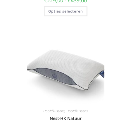
€
229,00
-
€
439,00
Opties selecteren
Hoofdkussens
,
Hoofdkussens
Nest-HK Natuur