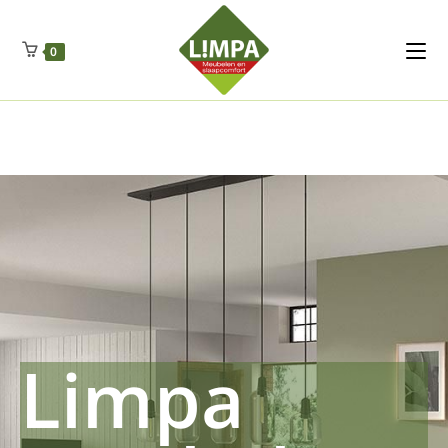
Kleidermax
Anhangerma
Sommersch
Regenschut
Zockerpro
Eiweissmax
Drueckerpro
Poolwelten
Fettsauren
Dekemax
Kapselmed
Hosewelt
Taschewelt
0
Luftkuhlen
Zauberfan
Lenkerhalt
Netzfenste
Insektensc
Boxkuhlen
Wurfeleis
Limpa