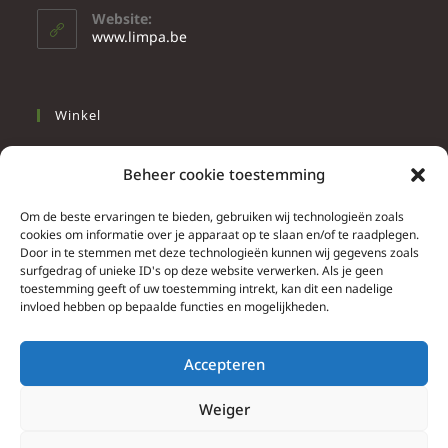
Website:
www.limpa.be
Winkel
Slapen
Beheer cookie toestemming
Werken
Wonen
Om de beste ervaringen te bieden, gebruiken wij technologieën zoals
cookies om informatie over je apparaat op te slaan en/of te raadplegen.
Door in te stemmen met deze technologieën kunnen wij gegevens zoals
Info
surfgedrag of unieke ID's op deze website verwerken. Als je geen
toestemming geeft of uw toestemming intrekt, kan dit een nadelige
Contacteer ons
invloed hebben op bepaalde functies en mogelijkheden.
Algemene & bijzondere voorwaarden
Privacy Policy
Accepteren
Brief herroepingsrecht
Weiger