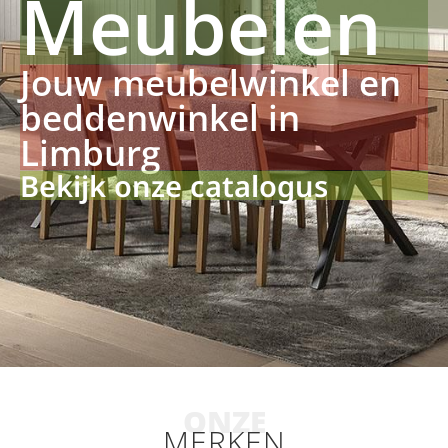
Meubelen
Jouw meubelwinkel en
beddenwinkel in
Limburg
Bekijk onze catalogus
ONZE
MERKEN