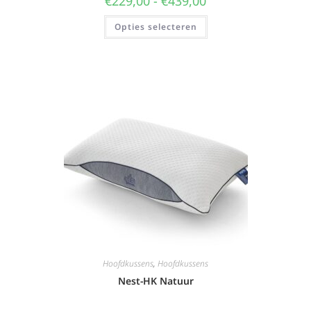
€
229,00
-
€
439,00
Opties selecteren
Hoofdkussens
,
Hoofdkussens
Nest-HK Natuur