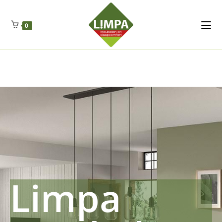
Kleidermax
Anhangerma
Sommersch
Regenschut
Zockerpro
Eiweissmax
Drueckerpro
Poolwelten
Fettsauren
Dekemax
Kapselmed
Hosewelt
Taschewelt
0
Luftkuhlen
Zauberfan
Lenkerhalt
Netzfenste
Insektensc
Boxkuhlen
Wurfeleis
Limpa