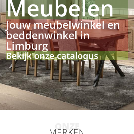
Meubelen
Jouw meubelwinkel en
beddenwinkel in
Limburg
Bekijk onze catalogus
ONZE
MERKEN