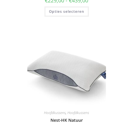
€
229,00
-
€
439,00
Opties selecteren
Hoofdkussens
,
Hoofdkussens
Nest-HK Natuur