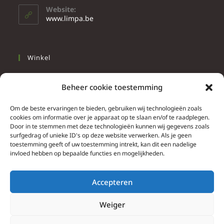
Website:
www.limpa.be
Winkel
Slapen
Beheer cookie toestemming
Werken
Wonen
Om de beste ervaringen te bieden, gebruiken wij technologieën zoals
cookies om informatie over je apparaat op te slaan en/of te raadplegen.
Door in te stemmen met deze technologieën kunnen wij gegevens zoals
Info
surfgedrag of unieke ID's op deze website verwerken. Als je geen
toestemming geeft of uw toestemming intrekt, kan dit een nadelige
Contacteer ons
invloed hebben op bepaalde functies en mogelijkheden.
Algemene & bijzondere voorwaarden
Privacy Policy
Accepteren
Brief herroepingsrecht
Weiger