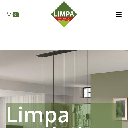
Kleidermax
Anhangerma
Sommersch
Regenschut
Zockerpro
Eiweissmax
Drueckerpro
Poolwelten
Fettsauren
Dekemax
Kapselmed
Hosewelt
Taschewelt
0
Luftkuhlen
Zauberfan
Lenkerhalt
Netzfenste
Insektensc
Boxkuhlen
Wurfeleis
Limpa