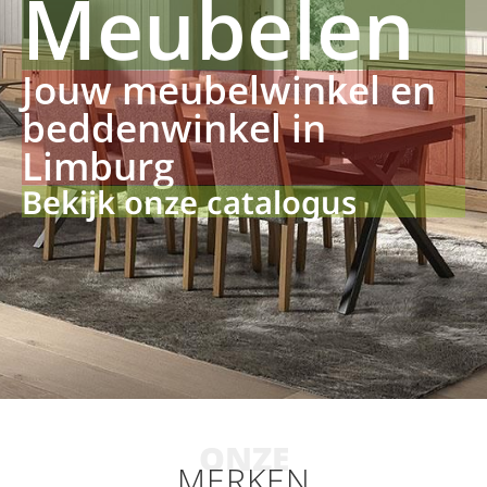
Meubelen
Jouw meubelwinkel en
beddenwinkel in
Limburg
Bekijk onze catalogus
ONZE
MERKEN