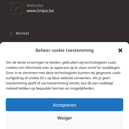
Website:
www.limpa.be
Winkel
Slapen
Beheer cookie toestemming
Werken
Wonen
Om de beste ervaringen te bieden, gebruiken wij technologieën zoals
cookies om informatie over je apparaat op te slaan en/of te raadplegen.
Door in te stemmen met deze technologieën kunnen wij gegevens zoals
Info
surfgedrag of unieke ID's op deze website verwerken. Als je geen
toestemming geeft of uw toestemming intrekt, kan dit een nadelige
Contacteer ons
invloed hebben op bepaalde functies en mogelijkheden.
Algemene & bijzondere voorwaarden
Privacy Policy
Accepteren
Brief herroepingsrecht
Weiger