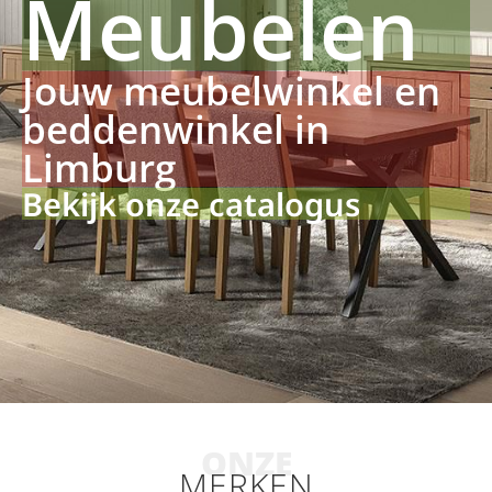
Meubelen
Jouw meubelwinkel en
beddenwinkel in
Limburg
Bekijk onze catalogus
ONZE
MERKEN