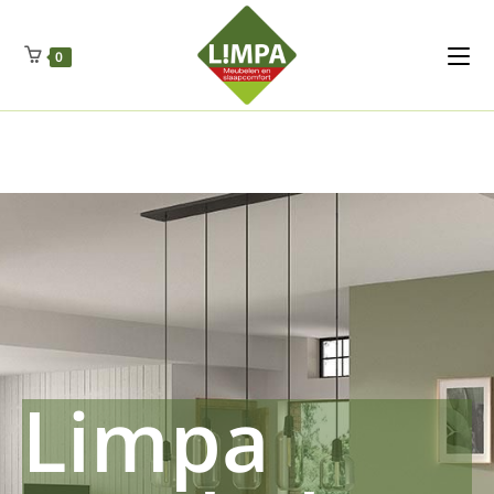
Kleidermax
Anhangerma
Sommersch
Regenschut
Zockerpro
Eiweissmax
Drueckerpro
Poolwelten
Fettsauren
Dekemax
Kapselmed
Hosewelt
Taschewelt
0
Luftkuhlen
Zauberfan
Lenkerhalt
Netzfenste
Insektensc
Boxkuhlen
Wurfeleis
Limpa