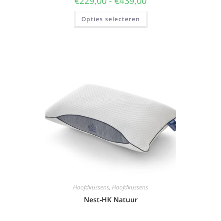
€
229,00
-
€
439,00
Opties selecteren
Hoofdkussens
,
Hoofdkussens
Nest-HK Natuur