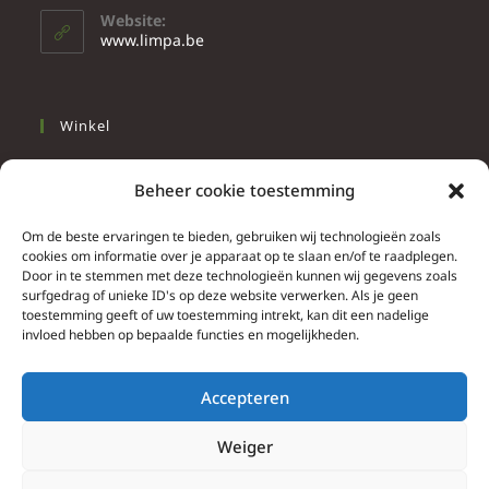
Website:
www.limpa.be
Winkel
Slapen
Beheer cookie toestemming
Werken
Wonen
Om de beste ervaringen te bieden, gebruiken wij technologieën zoals
cookies om informatie over je apparaat op te slaan en/of te raadplegen.
Door in te stemmen met deze technologieën kunnen wij gegevens zoals
Info
surfgedrag of unieke ID's op deze website verwerken. Als je geen
toestemming geeft of uw toestemming intrekt, kan dit een nadelige
Contacteer ons
invloed hebben op bepaalde functies en mogelijkheden.
Algemene & bijzondere voorwaarden
Privacy Policy
Accepteren
Brief herroepingsrecht
Weiger