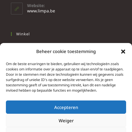
Website:
www.limpa.be
Winkel
Slapen
Beheer cookie toestemming
Werken
Wonen
Om de beste ervaringen te bieden, gebruiken wij technologieën zoals
cookies om informatie over je apparaat op te slaan en/of te raadplegen.
Door in te stemmen met deze technologieën kunnen wij gegevens zoals
Info
surfgedrag of unieke ID's op deze website verwerken. Als je geen
toestemming geeft of uw toestemming intrekt, kan dit een nadelige
Contacteer ons
invloed hebben op bepaalde functies en mogelijkheden.
Algemene & bijzondere voorwaarden
Privacy Policy
Accepteren
Brief herroepingsrecht
Weiger