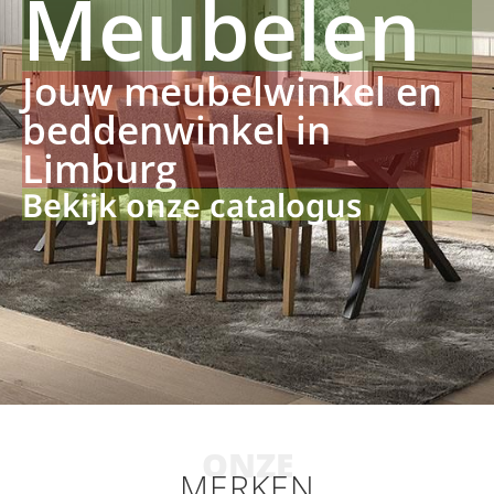
Meubelen
Jouw meubelwinkel en
beddenwinkel in
Limburg
Bekijk onze catalogus
ONZE
MERKEN