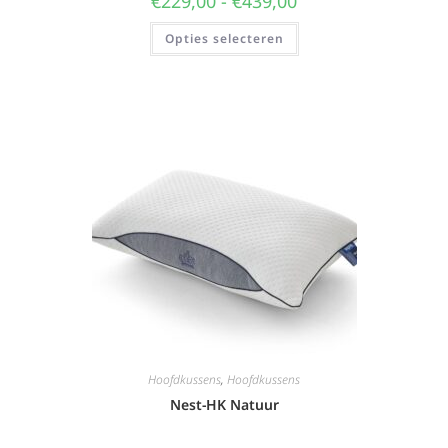
€
229,00
-
€
439,00
Opties selecteren
Hoofdkussens
,
Hoofdkussens
Nest-HK Natuur