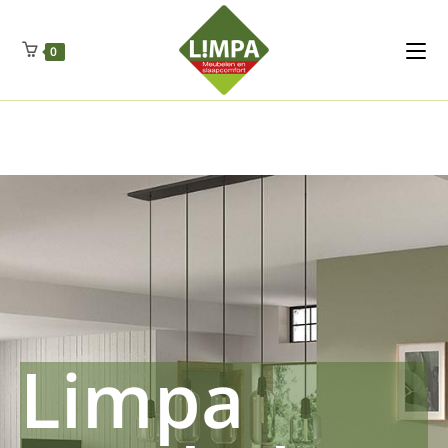
Kleidermax
Anhangerma
Sommersch
Regenschut
Zockerpro
Eiweissmax
Drueckerpro
Poolwelten
Fettsauren
Dekemax
Kapselmed
Hosewelt
Taschewelt
0
Luftkuhlen
Zauberfan
Lenkerhalt
Netzfenste
Insektensc
Boxkuhlen
Wurfeleis
Limpa