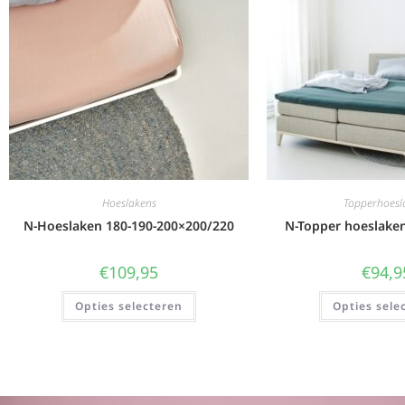
Hoeslakens
Topperhoesl
N-Hoeslaken 180-190-200×200/220
N-Topper hoeslake
€
109,95
€
94,9
Opties selecteren
Opties sele