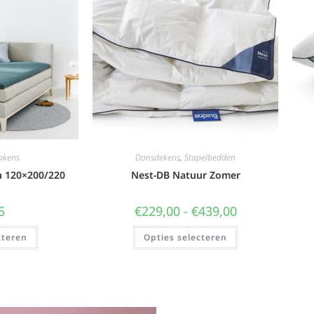
akens
Donsdekens
,
Stapelbedden
n 120×200/220
Nest-DB Natuur Zomer
5
€
229,00
-
€
439,00
cteren
Opties selecteren