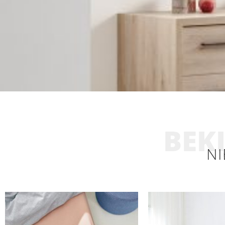
BEKI
NI