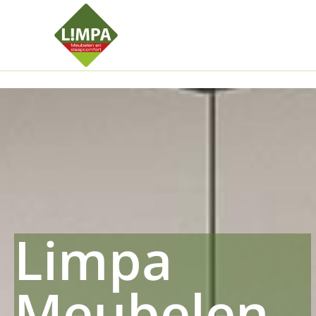
Kleidermax
Anhangerma
Sommersch
Regenschut
Zockerpro
Eiweissmax
Drueckerpr
Limpa
Meubelen