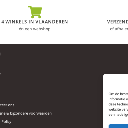
4 WINKELS IN VLAANDEREN
VERZEND
én een webshop
of afhale
l
n
n
Om de beste
informatie 
deze techno
teer ons
website ver
ne & bijzondere voorwaarden
een nadelig
 Policy