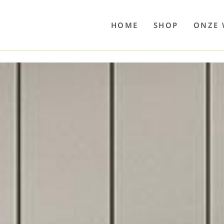
o
Poolwelten
Fettsauren
Dekemax
Kapselmed
Hosewelt
Taschewelt
Luftkuhlen
Zaube
HOME
SHOP
ONZE 