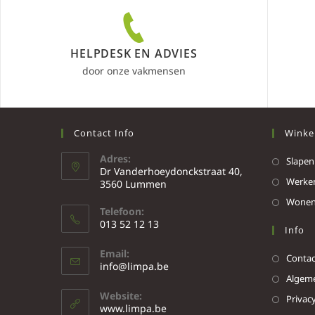
HELPDESK EN ADVIES
door onze vakmensen
Contact Info
Winke
Adres:
Slapen
Dr Vanderhoeydonckstraat 40,
Werke
3560 Lummen
Wone
Telefoon:
013 52 12 13
Info
Email:
Contac
info@limpa.be
Algeme
Website:
Privacy
www.limpa.be