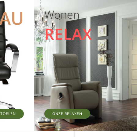
EAU
Wonen
RELAX
STOELEN
ONZE RELAXEN