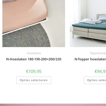
Hoeslakens
Topperhoesl
N-Hoeslaken 180-190-200×200/220
N-Topper hoeslake
€
109,95
€
94,9
Opties selecteren
Opties sele