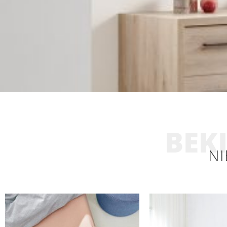
BEKI
NI