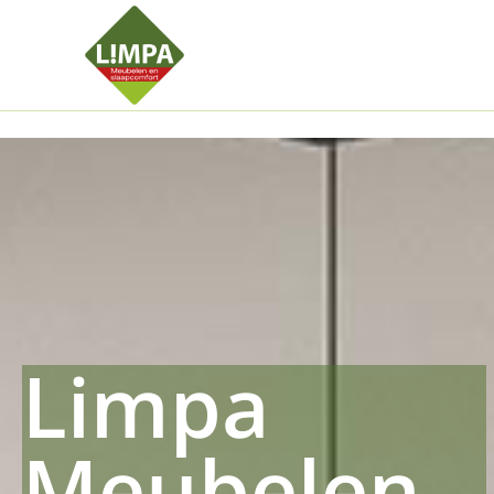
Kleidermax
Anhangerma
Sommersch
Regenschut
Zockerpro
Eiweissmax
Drueckerpr
Limpa
Meubelen