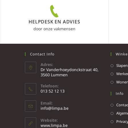
HELPDESK EN ADVIES
door onze vakmensen
Contact Info
Winke
Adres:
Slapen
Dr Vanderhoeydonckstraat 40,
Werke
3560 Lummen
Wone
Telefoon:
013 52 12 13
Info
Email:
Contac
info@limpa.be
Algeme
Website:
Privacy
www.limpa.be