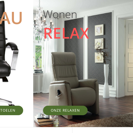
EAU
Wonen
RELAX
STOELEN
ONZE RELAXEN