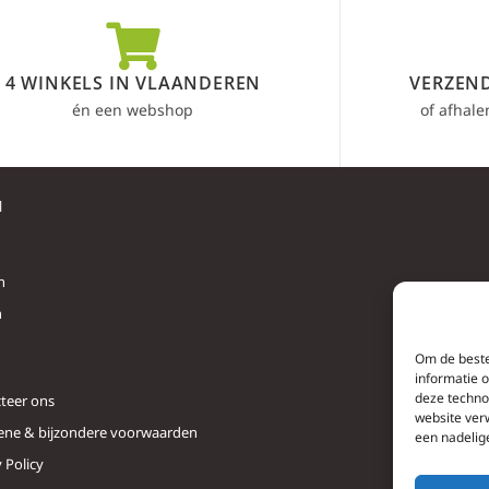
4 WINKELS IN VLAANDEREN
VERZEND
én een webshop
of afhale
l
n
n
Om de beste
informatie 
deze techno
teer ons
website ver
ne & bijzondere voorwaarden
een nadelig
 Policy