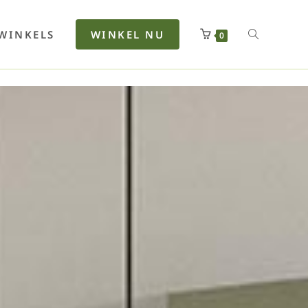
rfan
Lenkerhalt
Netzfenste
Insektensc
Boxkuhlen
Wurfeleis
WINKELS
WINKEL NU
0