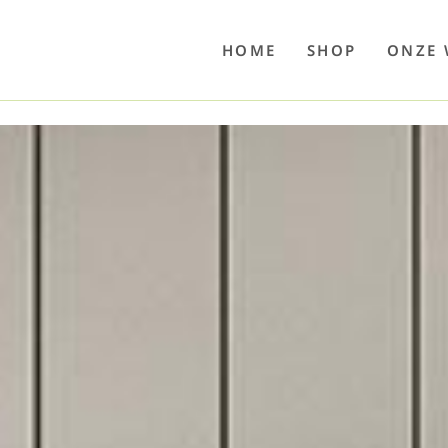
o
Poolwelten
Fettsauren
Dekemax
Kapselmed
Hosewelt
Taschewelt
Luftkuhlen
Zaube
HOME
SHOP
ONZE 