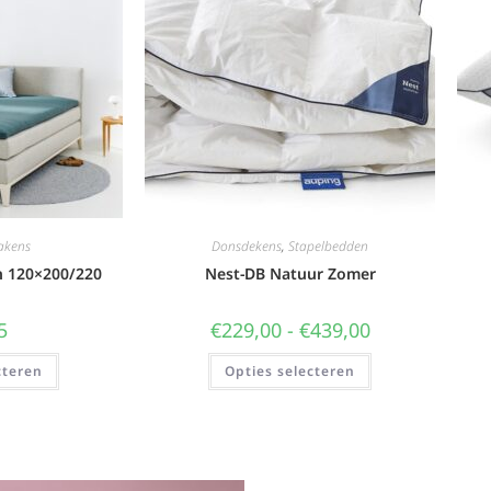
akens
Donsdekens
,
Stapelbedden
n 120×200/220
Nest-DB Natuur Zomer
5
€
229,00
-
€
439,00
cteren
Opties selecteren