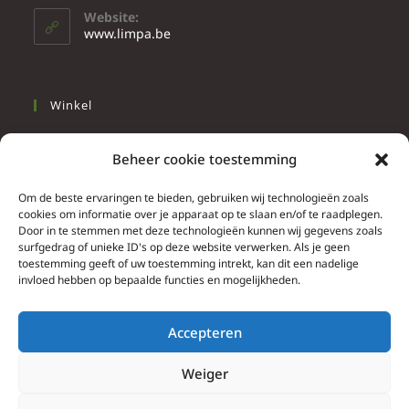
Website:
www.limpa.be
Winkel
Slapen
Beheer cookie toestemming
Werken
Wonen
Om de beste ervaringen te bieden, gebruiken wij technologieën zoals
cookies om informatie over je apparaat op te slaan en/of te raadplegen.
Door in te stemmen met deze technologieën kunnen wij gegevens zoals
Info
surfgedrag of unieke ID's op deze website verwerken. Als je geen
toestemming geeft of uw toestemming intrekt, kan dit een nadelige
Contacteer ons
invloed hebben op bepaalde functies en mogelijkheden.
Algemene & bijzondere voorwaarden
Privacy Policy
Accepteren
Brief herroepingsrecht
Weiger