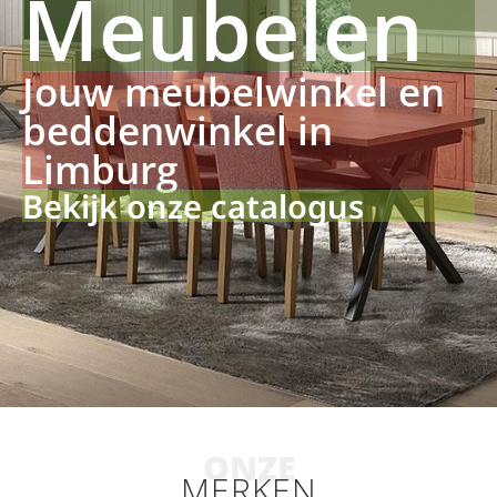
Meubelen
Jouw meubelwinkel en
beddenwinkel in
Limburg
Bekijk onze catalogus
ONZE
MERKEN