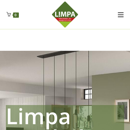
Kleidermax
Anhangerma
Sommersch
Regenschut
Zockerpro
Eiweissmax
Drueckerpro
Poolwelten
Fettsauren
Dekemax
Kapselmed
Hosewelt
Taschewelt
0
Luftkuhlen
Zauberfan
Lenkerhalt
Netzfenste
Insektensc
Boxkuhlen
Wurfeleis
Limpa