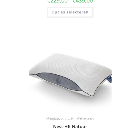
€
229,00
-
€
439,00
Opties selecteren
Hoofdkussens
,
Hoofdkussens
Nest-HK Natuur