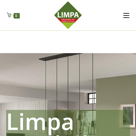
Kleidermax
Anhangerma
Sommersch
Regenschut
Zockerpro
Eiweissmax
Drueckerpro
Poolwelten
Fettsauren
Dekemax
Kapselmed
Hosewelt
Taschewelt
0
Luftkuhlen
Zauberfan
Lenkerhalt
Netzfenste
Insektensc
Boxkuhlen
Wurfeleis
Limpa