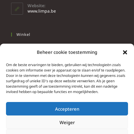
Website:
www.limpa.be
Winkel
Slapen
Beheer cookie toestemming
Werken
Wonen
Om de beste ervaringen te bieden, gebruiken wij technologieën zoals
cookies om informatie over je apparaat op te slaan en/of te raadplegen.
Door in te stemmen met deze technologieën kunnen wij gegevens zoals
Info
surfgedrag of unieke ID's op deze website verwerken. Als je geen
toestemming geeft of uw toestemming intrekt, kan dit een nadelige
Contacteer ons
invloed hebben op bepaalde functies en mogelijkheden.
Algemene & bijzondere voorwaarden
Privacy Policy
Accepteren
Brief herroepingsrecht
Weiger