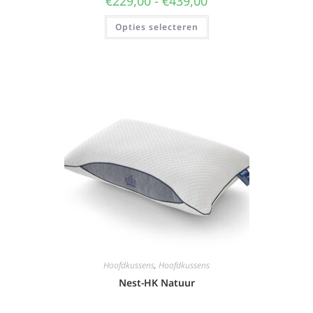
€
229,00
-
€
439,00
Opties selecteren
Hoofdkussens
,
Hoofdkussens
Nest-HK Natuur