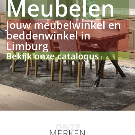
Meubelen
Jouw meubelwinkel en
beddenwinkel in
Limburg
Bekijk onze catalogus
ONZE
MERKEN