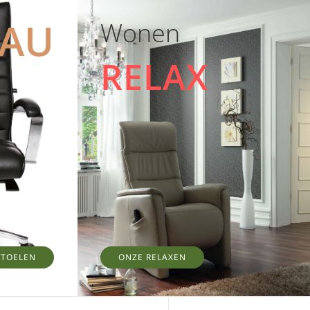
EAU
Wonen
RELAX
STOELEN
ONZE RELAXEN