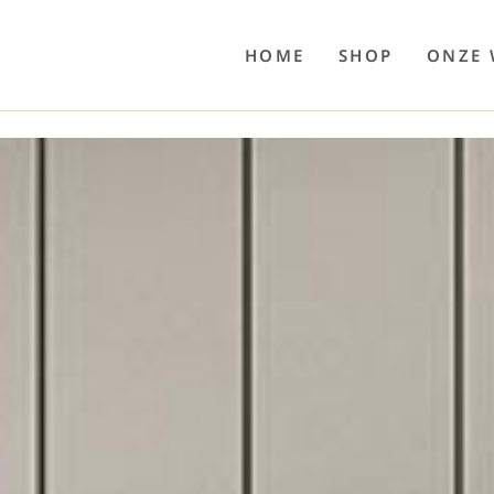
o
Poolwelten
Fettsauren
Dekemax
Kapselmed
Hosewelt
Taschewelt
Luftkuhlen
Zaube
HOME
SHOP
ONZE 