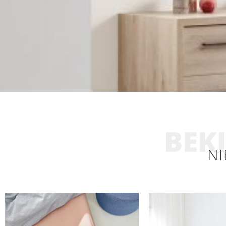
BEKI
NI