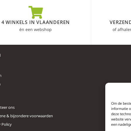
4 WINKELS IN VLAANDEREN
VERZEND
én een webshop
of afhale
l
n
n
Om de beste
teer ons
informatie 
deze techno
ne & bijzondere voorwaarden
website ver
 Policy
een nadelig