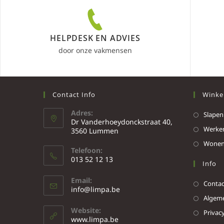
HELPDESK EN ADVIES
door onze vakmensen
Contact Info
Winke
Adres:
Slapen
Dr Vanderhoeydonckstraat 40,
Werke
3560 Lummen
Wone
Telefoon:
013 52 12 13
Info
Email:
Contac
info@limpa.be
Algeme
Website:
Privacy
www.limpa.be