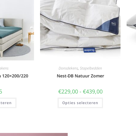
akens
Donsdekens
,
Stapelbedden
n 120×200/220
Nest-DB Natuur Zomer
5
€
229,00
-
€
439,00
cteren
Opties selecteren