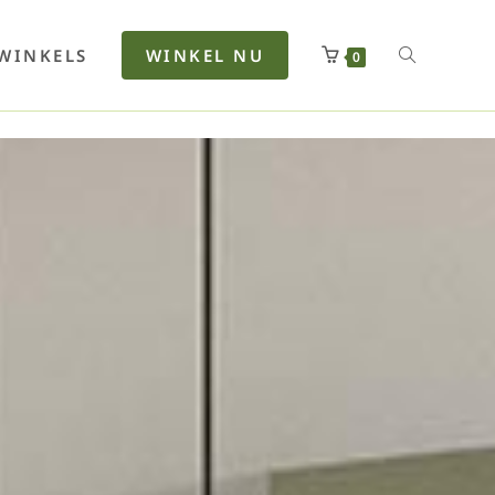
rfan
Lenkerhalt
Netzfenste
Insektensc
Boxkuhlen
Wurfeleis
WINKELS
WINKEL NU
0