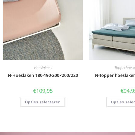
Hoeslakens
Topperhoesl
N-Hoeslaken 180-190-200×200/220
N-Topper hoeslake
€
109,95
€
94,9
Opties selecteren
Opties sele