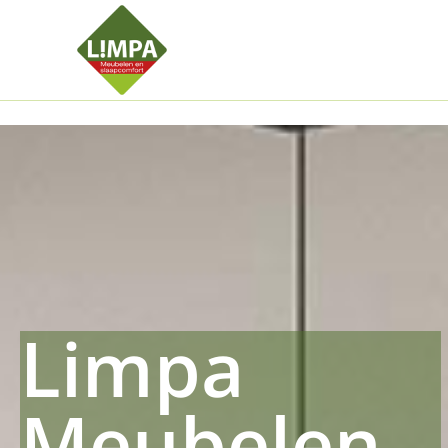
Kleidermax
Anhangerma
Sommersch
Regenschut
Zockerpro
Eiweissmax
Drueckerpr
Limpa
Meubelen