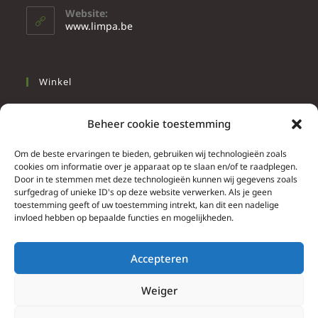
Website:
www.limpa.be
Winkel
Slapen
Beheer cookie toestemming
Werken
Wonen
Om de beste ervaringen te bieden, gebruiken wij technologieën zoals
cookies om informatie over je apparaat op te slaan en/of te raadplegen.
Door in te stemmen met deze technologieën kunnen wij gegevens zoals
Info
surfgedrag of unieke ID's op deze website verwerken. Als je geen
toestemming geeft of uw toestemming intrekt, kan dit een nadelige
Contacteer ons
invloed hebben op bepaalde functies en mogelijkheden.
Algemene & bijzondere voorwaarden
Privacy Policy
Accepteren
Brief herroepingsrecht
Weiger