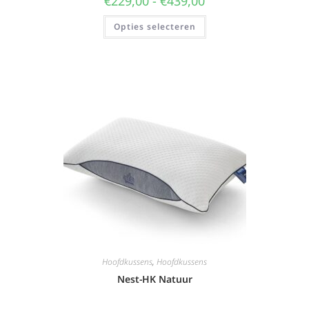
€
229,00
-
€
439,00
Opties selecteren
Hoofdkussens
,
Hoofdkussens
Nest-HK Natuur