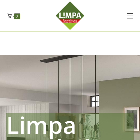
Kleidermax
Anhangerma
Sommersch
Regenschut
Zockerpro
Eiweissmax
Drueckerpro
Poolwelten
Fettsauren
Dekemax
Kapselmed
Hosewelt
Taschewelt
0
Luftkuhlen
Zauberfan
Lenkerhalt
Netzfenste
Insektensc
Boxkuhlen
Wurfeleis
Limpa