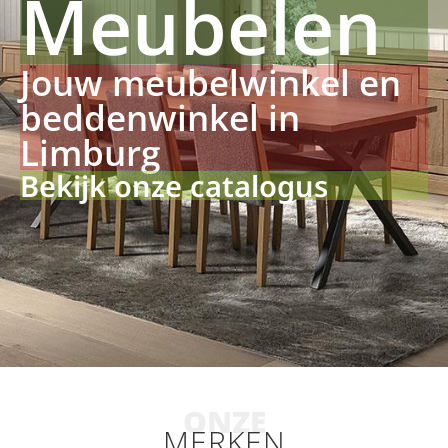
Meubelen
Jouw meubelwinkel en
beddenwinkel in
Limburg
Bekijk onze catalogus
ONZE
MERKEN