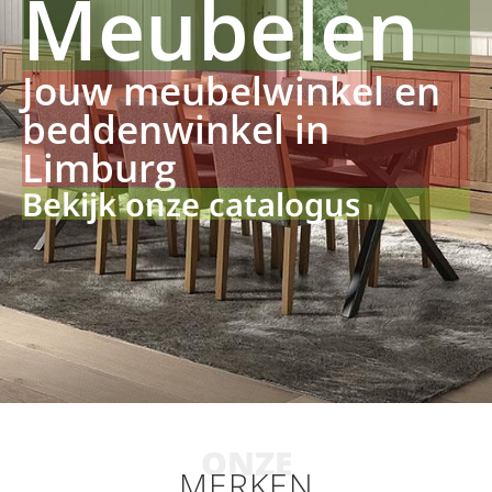
Meubelen
Jouw meubelwinkel en
beddenwinkel in
Limburg
Bekijk onze catalogus
ONZE
MERKEN