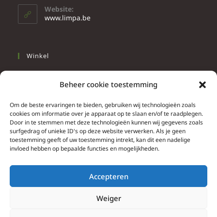
Website:
www.limpa.be
Winkel
Slapen
Beheer cookie toestemming
Werken
Wonen
Om de beste ervaringen te bieden, gebruiken wij technologieën zoals
cookies om informatie over je apparaat op te slaan en/of te raadplegen.
Door in te stemmen met deze technologieën kunnen wij gegevens zoals
Info
surfgedrag of unieke ID's op deze website verwerken. Als je geen
toestemming geeft of uw toestemming intrekt, kan dit een nadelige
Contacteer ons
invloed hebben op bepaalde functies en mogelijkheden.
Algemene & bijzondere voorwaarden
Privacy Policy
Accepteren
Brief herroepingsrecht
Weiger