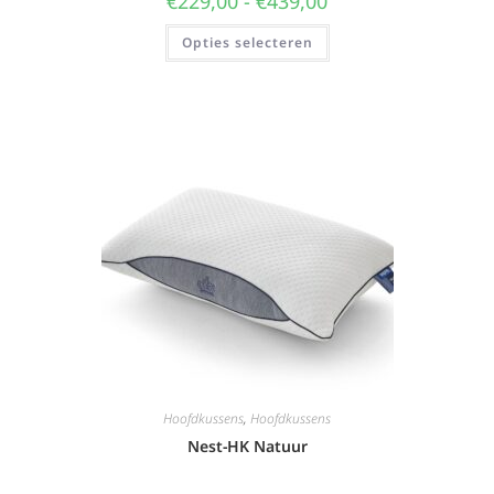
€
229,00
-
€
439,00
Opties selecteren
Hoofdkussens
,
Hoofdkussens
Nest-HK Natuur