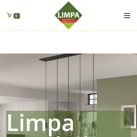
Kleidermax
Anhangerma
Sommersch
Regenschut
Zockerpro
Eiweissmax
Drueckerpro
Poolwelten
Fettsauren
Dekemax
Kapselmed
Hosewelt
Taschewelt
0
Luftkuhlen
Zauberfan
Lenkerhalt
Netzfenste
Insektensc
Boxkuhlen
Wurfeleis
Limpa