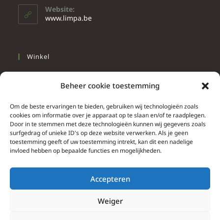
Website:
www.limpa.be
Winkel
Slapen
Beheer cookie toestemming
Werken
Wonen
Om de beste ervaringen te bieden, gebruiken wij technologieën zoals
cookies om informatie over je apparaat op te slaan en/of te raadplegen.
Door in te stemmen met deze technologieën kunnen wij gegevens zoals
Info
surfgedrag of unieke ID's op deze website verwerken. Als je geen
toestemming geeft of uw toestemming intrekt, kan dit een nadelige
Contacteer ons
invloed hebben op bepaalde functies en mogelijkheden.
Algemene & bijzondere voorwaarden
Privacy Policy
Accepteren
Brief herroepingsrecht
Weiger