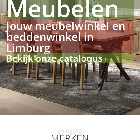
Meubelen
Jouw meubelwinkel en
beddenwinkel in
Limburg
Bekijk onze catalogus
ONZE
MERKEN