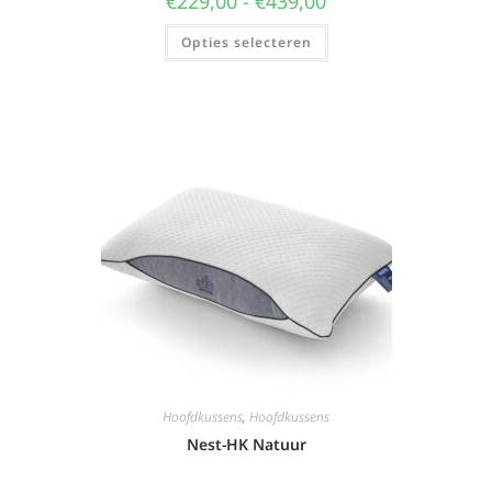
€
229,00
-
€
439,00
Opties selecteren
Hoofdkussens
,
Hoofdkussens
Nest-HK Natuur