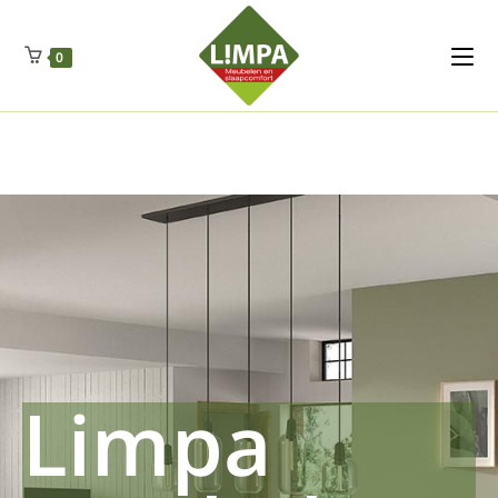
Kleidermax
Anhangerma
Sommersch
Regenschut
Zockerpro
Eiweissmax
Drueckerpro
Poolwelten
Fettsauren
Dekemax
Kapselmed
Hosewelt
Taschewelt
0
Luftkuhlen
Zauberfan
Lenkerhalt
Netzfenste
Insektensc
Boxkuhlen
Wurfeleis
Limpa