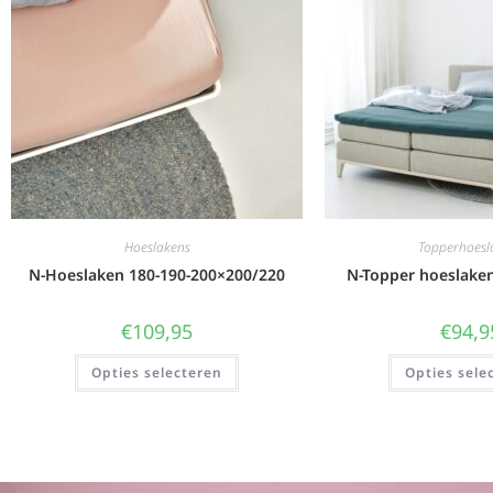
Hoeslakens
Topperhoesl
N-Hoeslaken 180-190-200×200/220
N-Topper hoeslake
€
109,95
€
94,9
Opties selecteren
Opties sele