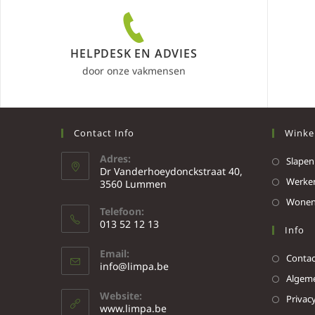
HELPDESK EN ADVIES
door onze vakmensen
Contact Info
Winke
Adres:
Slapen
Dr Vanderhoeydonckstraat 40,
Werke
3560 Lummen
Wone
Telefoon:
013 52 12 13
Info
Email:
Contac
info@limpa.be
Algeme
Website:
Privacy
www.limpa.be