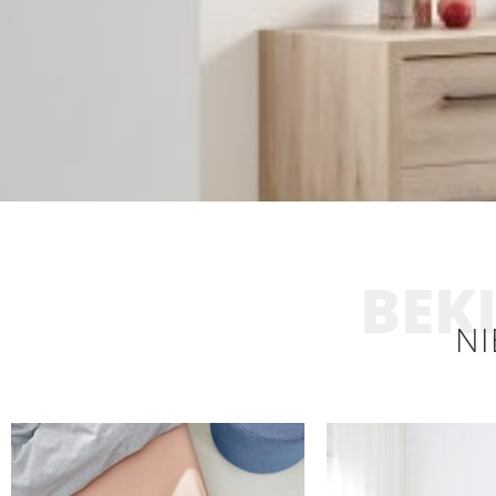
BEKI
NI