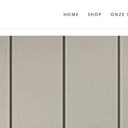
o
Poolwelten
Fettsauren
Dekemax
Kapselmed
Hosewelt
Taschewelt
Luftkuhlen
Zaube
HOME
SHOP
ONZE 