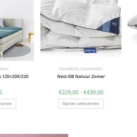
akens
Donsdekens
,
Stapelbedden
n 120×200/220
Nest-DB Natuur Zomer
5
€
229,00
-
€
439,00
cteren
Opties selecteren