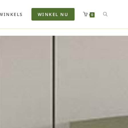
rfan
Lenkerhalt
Netzfenste
Insektensc
Boxkuhlen
Wurfeleis
WINKELS
WINKEL NU
0