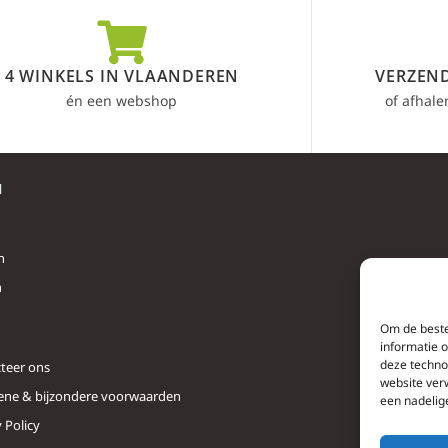
4 WINKELS IN VLAANDEREN
VERZEND
én een webshop
of afhale
l
n
n
Om de beste
informatie 
deze techno
teer ons
website ver
ne & bijzondere voorwaarden
een nadelig
 Policy