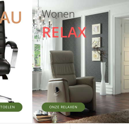
EAU
Wonen
RELAX
STOELEN
ONZE RELAXEN