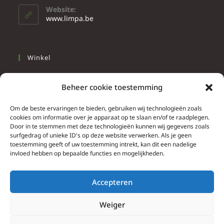
Website:
www.limpa.be
Winkel
Slapen
Beheer cookie toestemming
Werken
Wonen
Om de beste ervaringen te bieden, gebruiken wij technologieën zoals
cookies om informatie over je apparaat op te slaan en/of te raadplegen.
Door in te stemmen met deze technologieën kunnen wij gegevens zoals
Info
surfgedrag of unieke ID's op deze website verwerken. Als je geen
toestemming geeft of uw toestemming intrekt, kan dit een nadelige
Contacteer ons
invloed hebben op bepaalde functies en mogelijkheden.
Algemene & bijzondere voorwaarden
Privacy Policy
Accepteren
Brief herroepingsrecht
Weiger