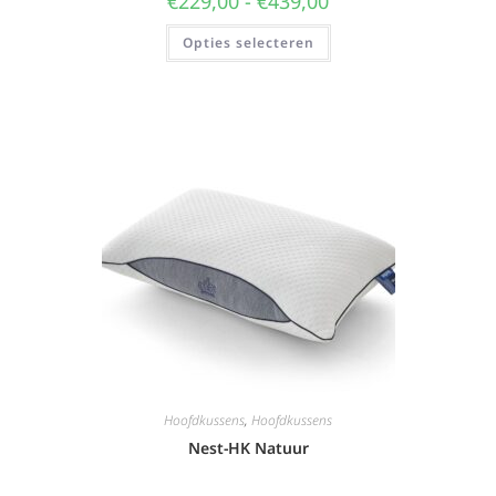
€
229,00
-
€
439,00
Opties selecteren
Hoofdkussens
,
Hoofdkussens
Nest-HK Natuur