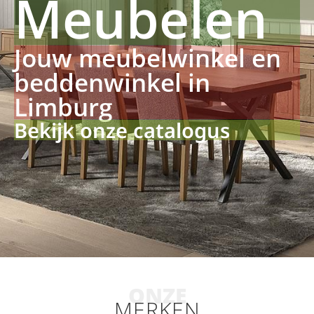
Meubelen
Jouw meubelwinkel en
beddenwinkel in
Limburg
Bekijk onze catalogus
ONZE
MERKEN