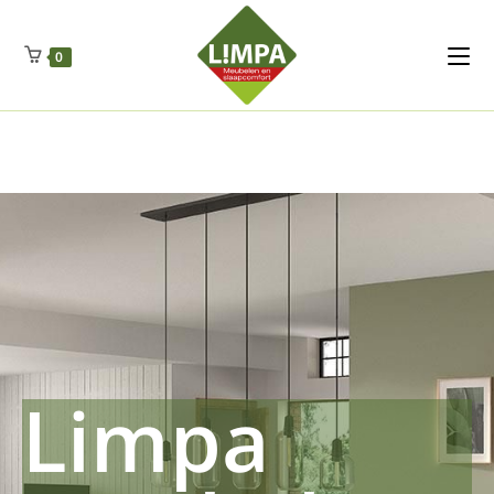
Kleidermax
Anhangerma
Sommersch
Regenschut
Zockerpro
Eiweissmax
Drueckerpro
Poolwelten
Fettsauren
Dekemax
Kapselmed
Hosewelt
Taschewelt
0
Luftkuhlen
Zauberfan
Lenkerhalt
Netzfenste
Insektensc
Boxkuhlen
Wurfeleis
Limpa