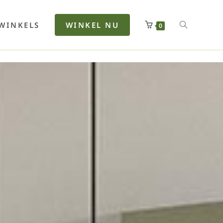
rfan
Lenkerhalt
Netzfenste
Insektensc
Boxkuhlen
Wurfeleis
WINKELS
WINKEL NU
0