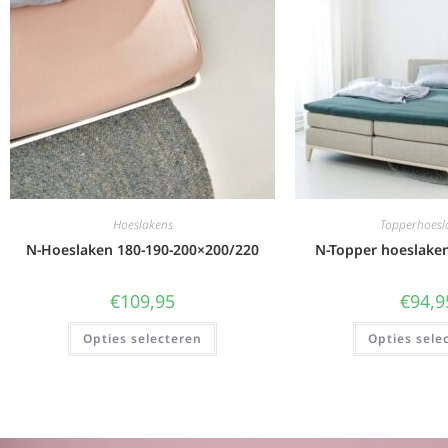
Hoeslakens
Topperhoesl
N-Hoeslaken 180-190-200×200/220
N-Topper hoeslake
€
109,95
€
94,9
Opties selecteren
Opties sele