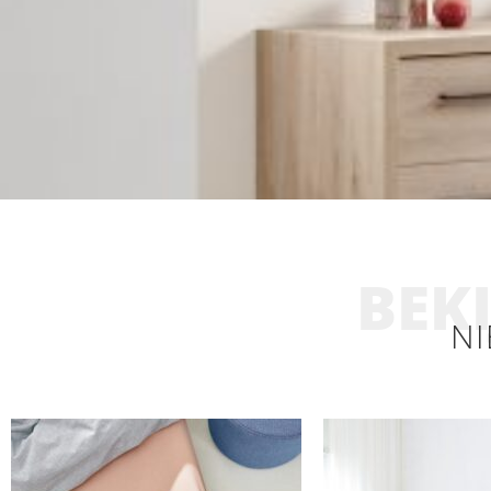
BEKI
NI