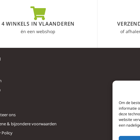
4 WINKELS IN VLAANDEREN
VERZEND
én een webshop
of afhale
l
n
n
Om de beste
informatie 
deze techno
teer ons
website ver
ne & bijzondere voorwaarden
een nadelig
 Policy