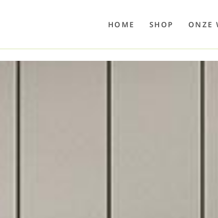
o
Poolwelten
Fettsauren
Dekemax
Kapselmed
Hosewelt
Taschewelt
Luftkuhlen
Zaube
HOME
SHOP
ONZE 