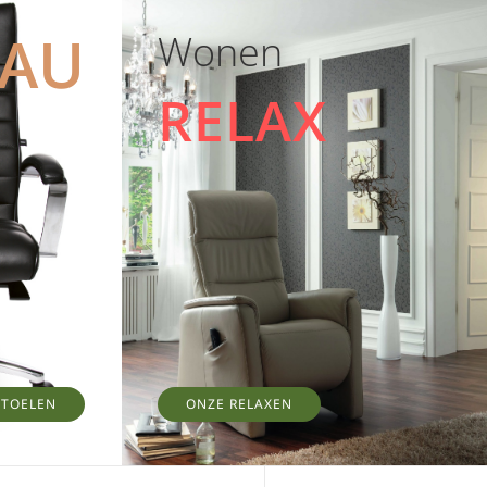
EAU
Wonen
RELAX
STOELEN
ONZE RELAXEN