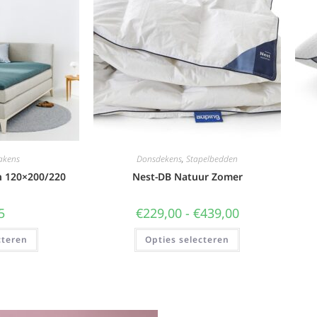
akens
Donsdekens
,
Stapelbedden
n 120×200/220
Nest-DB Natuur Zomer
5
€
229,00
-
€
439,00
cteren
Opties selecteren