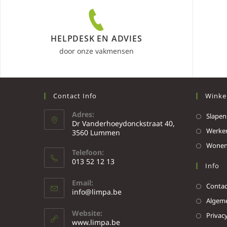
HELPDESK EN ADVIES
door onze vakmensen
Contact Info
Winke
Adres:
Slapen
Dr Vanderhoeydonckstraat 40,
Werke
3560 Lummen
Wone
Telefoon:
013 52 12 13
Info
Email:
Contac
info@limpa.be
Algeme
Website:
Privacy
www.limpa.be