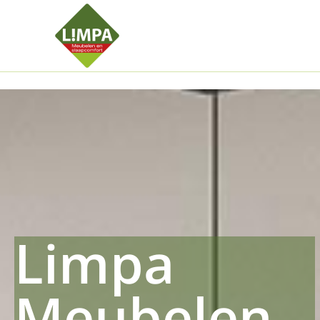
Kleidermax
Anhangerma
Sommersch
Regenschut
Zockerpro
Eiweissmax
Drueckerpr
Limpa
Meubelen