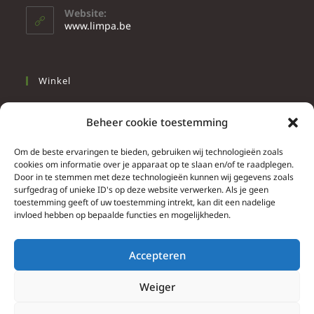
Website:
www.limpa.be
Winkel
Slapen
Beheer cookie toestemming
Werken
Wonen
Om de beste ervaringen te bieden, gebruiken wij technologieën zoals
cookies om informatie over je apparaat op te slaan en/of te raadplegen.
Door in te stemmen met deze technologieën kunnen wij gegevens zoals
Info
surfgedrag of unieke ID's op deze website verwerken. Als je geen
toestemming geeft of uw toestemming intrekt, kan dit een nadelige
Contacteer ons
invloed hebben op bepaalde functies en mogelijkheden.
Algemene & bijzondere voorwaarden
Privacy Policy
Accepteren
Brief herroepingsrecht
Weiger