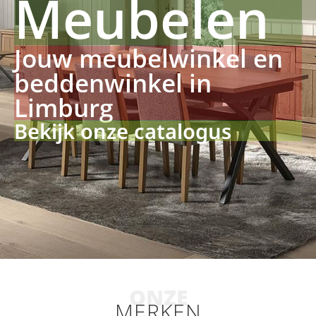
Meubelen
Jouw meubelwinkel en
beddenwinkel in
Limburg
Bekijk onze catalogus
ONZE
MERKEN