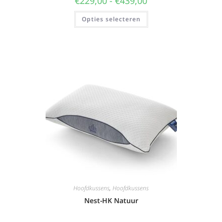
€
229,00
-
€
439,00
Opties selecteren
Hoofdkussens
,
Hoofdkussens
Nest-HK Natuur