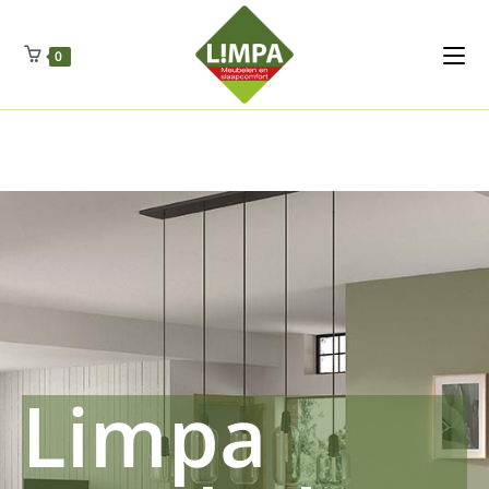
Kleidermax
Anhangerma
Sommersch
Regenschut
Zockerpro
Eiweissmax
Drueckerpro
Poolwelten
Fettsauren
Dekemax
Kapselmed
Hosewelt
Taschewelt
0
Luftkuhlen
Zauberfan
Lenkerhalt
Netzfenste
Insektensc
Boxkuhlen
Wurfeleis
Limpa