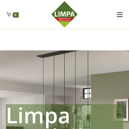
Kleidermax
Anhangerma
Sommersch
Regenschut
Zockerpro
Eiweissmax
Drueckerpro
Poolwelten
Fettsauren
Dekemax
Kapselmed
Hosewelt
Taschewelt
0
Luftkuhlen
Zauberfan
Lenkerhalt
Netzfenste
Insektensc
Boxkuhlen
Wurfeleis
Limpa