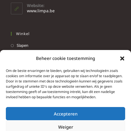
Website:
www.limpa.be
Winkel
Slapen
Werken
Beheer cookie toestemming
Wonen
Om de beste ervaringen te bieden, gebruiken wij technologieën zoals
Info
cookies om informatie over je apparaat op te slaan en/of te raadplegen.
Door in te stemmen met deze technologieën kunnen wij gegevens zoals
Contacteer ons
surfgedrag of unieke ID's op deze website verwerken. Als je geen
toestemming geeft of uw toestemming intrekt, kan dit een nadelige
Algemene & bijzondere voorwaarden
invloed hebben op bepaalde functies en mogelijkheden.
Privacy Policy
Brief herroepingsrecht
Accepteren
Weiger