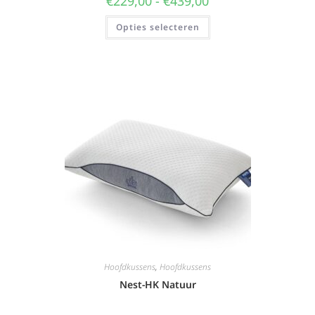
€
229,00
-
€
439,00
Opties selecteren
Hoofdkussens
,
Hoofdkussens
Nest-HK Natuur