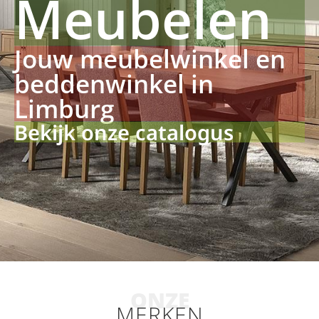
Meubelen
Jouw meubelwinkel en
beddenwinkel in
Limburg
Bekijk onze catalogus
ONZE
MERKEN