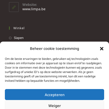
Website:
www.limpa.be
Winkel
Slapen
Werken
Beheer cookie toestemming
Wonen
Om de beste ervaringen te bieden, gebruiken wij technologieën zoals
Info
cookies om informatie over je apparaat op te slaan en/of te raadplegen.
Door in te stemmen met deze technologieën kunnen wij gegevens zoals
Contacteer ons
surfgedrag of unieke ID's op deze website verwerken. Als je geen
toestemming geeft of uw toestemming intrekt, kan dit een nadelige
Algemene & bijzondere voorwaarden
invloed hebben op bepaalde functies en mogelijkheden.
Privacy Policy
Brief herroepingsrecht
Accepteren
Weiger