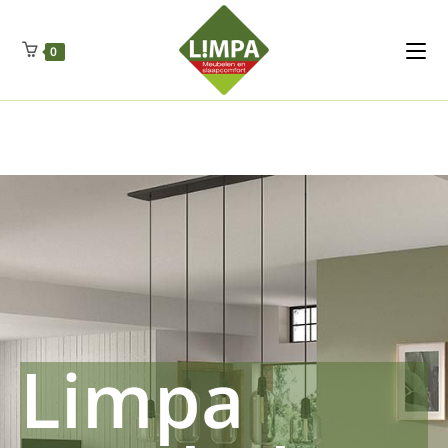
Kleidermax
Anhangerma
Sommersch
Regenschut
Zockerpro
Eiweissmax
Drueckerpro
Poolwelten
Fettsauren
Dekemax
Kapselmed
Hosewelt
Taschewelt
0
Luftkuhlen
Zauberfan
Lenkerhalt
Netzfenste
Insektensc
Boxkuhlen
Wurfeleis
Limpa