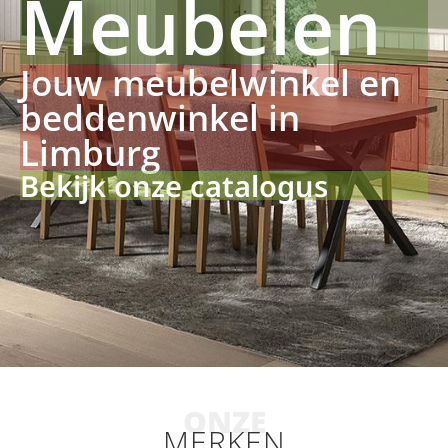
Meubelen
Jouw meubelwinkel en
beddenwinkel in
Limburg
Bekijk onze catalogus
ONZE
MERKEN