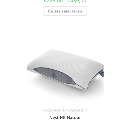
€
229,00
-
€
439,00
Opties selecteren
Hoofdkussens
,
Hoofdkussens
Nest-HK Natuur