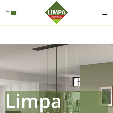
Kleidermax
Anhangerma
Sommersch
Regenschut
Zockerpro
Eiweissmax
Drueckerpro
Poolwelten
Fettsauren
Dekemax
Kapselmed
Hosewelt
Taschewelt
0
Luftkuhlen
Zauberfan
Lenkerhalt
Netzfenste
Insektensc
Boxkuhlen
Wurfeleis
Limpa