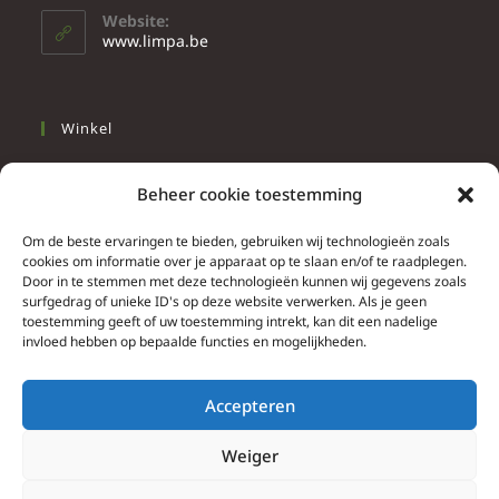
Website:
www.limpa.be
Winkel
Slapen
Beheer cookie toestemming
Werken
Wonen
Om de beste ervaringen te bieden, gebruiken wij technologieën zoals
cookies om informatie over je apparaat op te slaan en/of te raadplegen.
Door in te stemmen met deze technologieën kunnen wij gegevens zoals
Info
surfgedrag of unieke ID's op deze website verwerken. Als je geen
toestemming geeft of uw toestemming intrekt, kan dit een nadelige
Contacteer ons
invloed hebben op bepaalde functies en mogelijkheden.
Algemene & bijzondere voorwaarden
Privacy Policy
Accepteren
Brief herroepingsrecht
Weiger