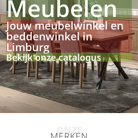
Meubelen
Jouw meubelwinkel en
beddenwinkel in
Limburg
Bekijk onze catalogus
ONZE
MERKEN