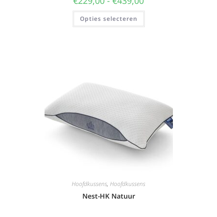
€
229,00
-
€
439,00
Opties selecteren
Hoofdkussens
,
Hoofdkussens
Nest-HK Natuur