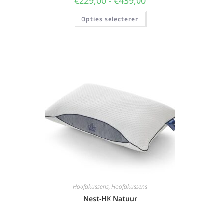
€
229,00
-
€
439,00
Opties selecteren
Hoofdkussens
,
Hoofdkussens
Nest-HK Natuur