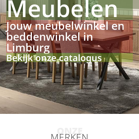
Meubelen
Jouw meubelwinkel en
beddenwinkel in
Limburg
Bekijk onze catalogus
ONZE
MERKEN