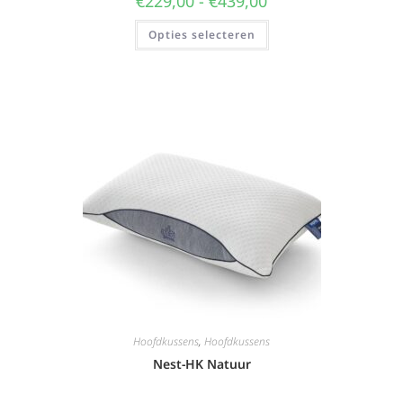
€
229,00
-
€
439,00
Opties selecteren
Hoofdkussens
,
Hoofdkussens
Nest-HK Natuur