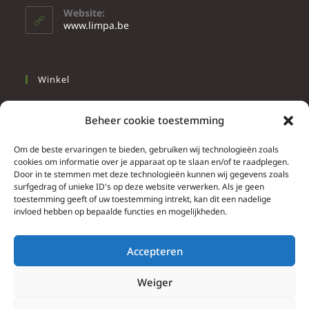
Website:
www.limpa.be
Winkel
Slapen
Beheer cookie toestemming
Werken
Wonen
Om de beste ervaringen te bieden, gebruiken wij technologieën zoals
cookies om informatie over je apparaat op te slaan en/of te raadplegen.
Door in te stemmen met deze technologieën kunnen wij gegevens zoals
Info
surfgedrag of unieke ID's op deze website verwerken. Als je geen
toestemming geeft of uw toestemming intrekt, kan dit een nadelige
Contacteer ons
invloed hebben op bepaalde functies en mogelijkheden.
Algemene & bijzondere voorwaarden
Privacy Policy
Accepteren
Brief herroepingsrecht
Weiger