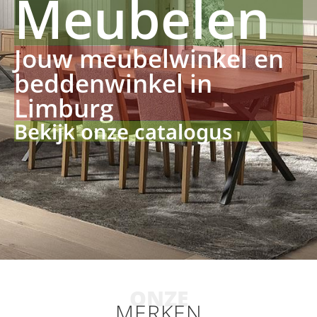
Meubelen
Jouw meubelwinkel en
beddenwinkel in
Limburg
Bekijk onze catalogus
ONZE
MERKEN