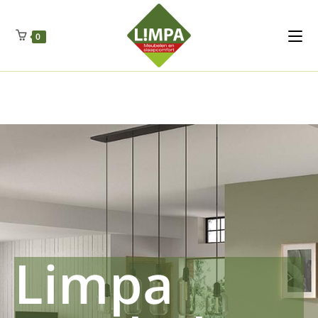
Kleidermax
Anhangerma
Sommersch
Regenschut
Zockerpro
Eiweissmax
Drueckerpro
Poolwelten
Fettsauren
Dekemax
Kapselmed
Hosewelt
Taschewelt
0
Luftkuhlen
Zauberfan
Lenkerhalt
Netzfenste
Insektensc
Boxkuhlen
Wurfeleis
Limpa