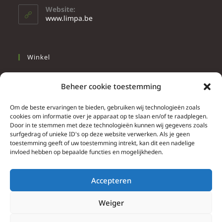
Website:
www.limpa.be
Winkel
Slapen
Beheer cookie toestemming
Werken
Wonen
Om de beste ervaringen te bieden, gebruiken wij technologieën zoals
cookies om informatie over je apparaat op te slaan en/of te raadplegen.
Door in te stemmen met deze technologieën kunnen wij gegevens zoals
Info
surfgedrag of unieke ID's op deze website verwerken. Als je geen
toestemming geeft of uw toestemming intrekt, kan dit een nadelige
Contacteer ons
invloed hebben op bepaalde functies en mogelijkheden.
Algemene & bijzondere voorwaarden
Privacy Policy
Accepteren
Brief herroepingsrecht
Weiger