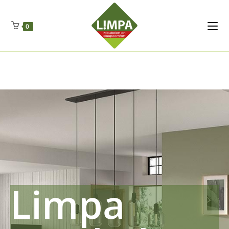
Kleidermax
Anhangerma
Sommersch
Regenschut
Zockerpro
Eiweissmax
Drueckerpro
Poolwelten
Fettsauren
Dekemax
Kapselmed
Hosewelt
Taschewelt
0
Luftkuhlen
Zauberfan
Lenkerhalt
Netzfenste
Insektensc
Boxkuhlen
Wurfeleis
Limpa