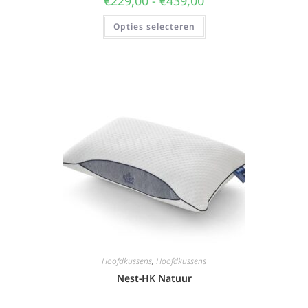
€
229,00
-
€
439,00
Opties selecteren
Hoofdkussens
,
Hoofdkussens
Nest-HK Natuur