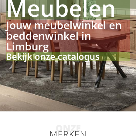
Meubelen
Jouw meubelwinkel en
beddenwinkel in
Limburg
Bekijk onze catalogus
ONZE
MERKEN