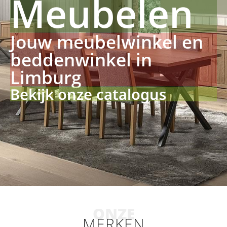
Meubelen
Jouw meubelwinkel en
beddenwinkel in
Limburg
Bekijk onze catalogus
ONZE
MERKEN