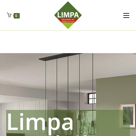
Kleidermax
Anhangerma
Sommersch
Regenschut
Zockerpro
Eiweissmax
Drueckerpro
Poolwelten
Fettsauren
Dekemax
Kapselmed
Hosewelt
Taschewelt
0
Luftkuhlen
Zauberfan
Lenkerhalt
Netzfenste
Insektensc
Boxkuhlen
Wurfeleis
Limpa