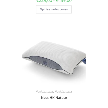
€
229,00
-
€
439,00
Opties selecteren
Hoofdkussens
,
Hoofdkussens
Nest-HK Natuur