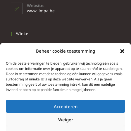
Website:
www.limpa.be
Winkel
Slapen
Beheer cookie toestemming
Werken
Wonen
Om de beste ervaringen te bieden, gebruiken wij technologieën zoals
cookies om informatie over je apparaat op te slaan en/of te raadplegen.
Door in te stemmen met deze technologieën kunnen wij gegevens zoals
Info
surfgedrag of unieke ID's op deze website verwerken. Als je geen
toestemming geeft of uw toestemming intrekt, kan dit een nadelige
Contacteer ons
invloed hebben op bepaalde functies en mogelijkheden.
Algemene & bijzondere voorwaarden
Privacy Policy
Accepteren
Brief herroepingsrecht
Weiger