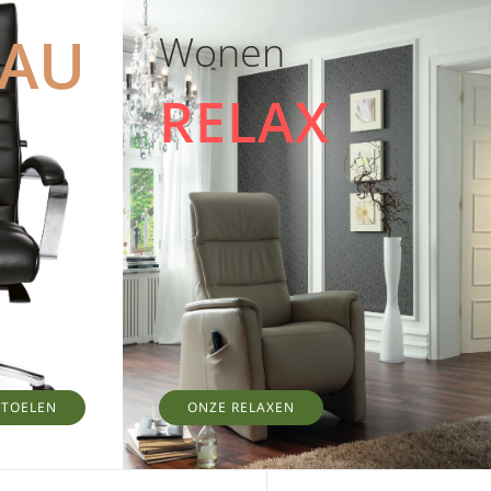
EAU
Wonen
RELAX
STOELEN
ONZE RELAXEN