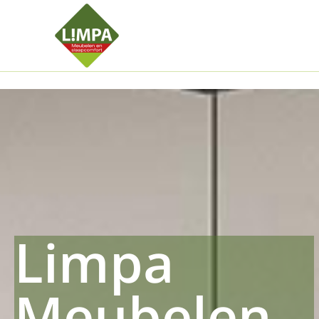
Kleidermax
Anhangerma
Sommersch
Regenschut
Zockerpro
Eiweissmax
Drueckerpr
Limpa
Meubelen