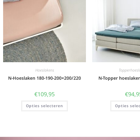
Hoeslakens
Topperhoesl
N-Hoeslaken 180-190-200×200/220
N-Topper hoeslake
€
109,95
€
94,9
Opties selecteren
Opties sele