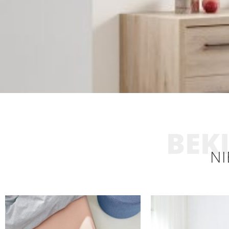
BEKI
NI