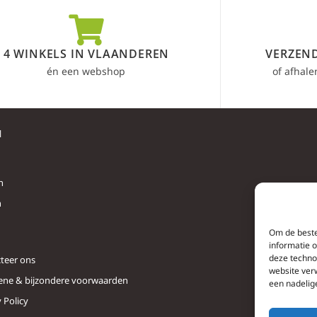
4 WINKELS IN VLAANDEREN
VERZEND
én een webshop
of afhale
l
n
n
Om de beste
informatie 
deze techno
teer ons
website ver
ne & bijzondere voorwaarden
een nadelig
 Policy