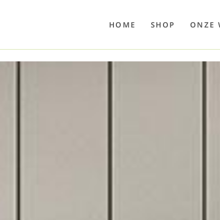
o
Poolwelten
Fettsauren
Dekemax
Kapselmed
Hosewelt
Taschewelt
Luftkuhlen
Zaube
HOME
SHOP
ONZE 