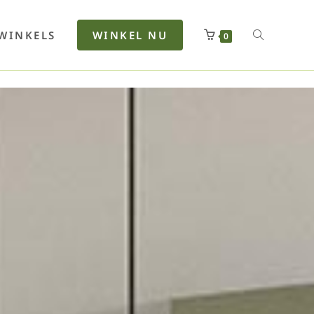
rfan
Lenkerhalt
Netzfenste
Insektensc
Boxkuhlen
Wurfeleis
WINKELS
WINKEL NU
0