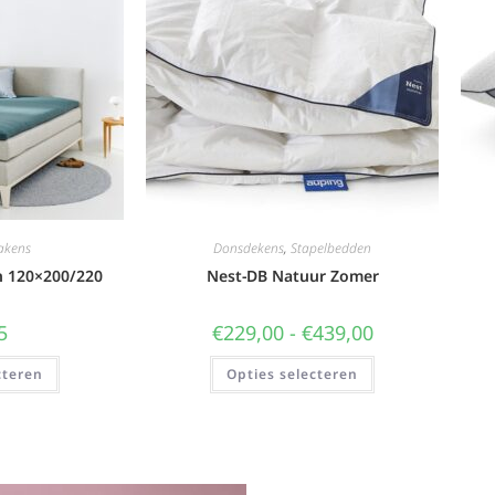
akens
Donsdekens
,
Stapelbedden
n 120×200/220
Nest-DB Natuur Zomer
5
€
229,00
-
€
439,00
cteren
Opties selecteren