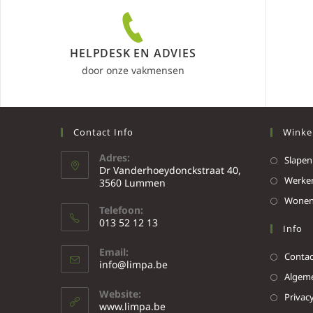
HELPDESK EN ADVIES
door onze vakmensen
Contact Info
Winke
Adres:
Slapen
Dr Vanderhoeydonckstraat 40,
Werke
3560 Lummen
Wone
Telefoon:
013 52 12 13
Info
Email:
Contac
info@limpa.be
Algeme
Website:
Privacy
www.limpa.be