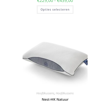
€
229,00
-
€
439,00
Opties selecteren
Hoofdkussens
,
Hoofdkussens
Nest-HK Natuur