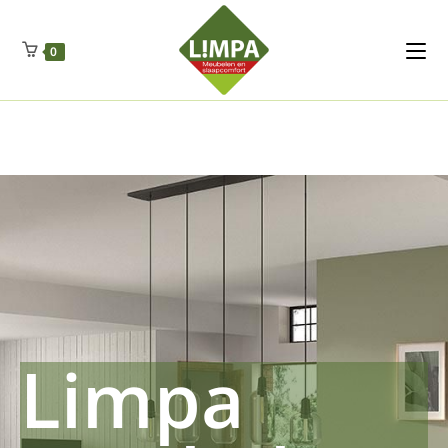
Kleidermax
Anhangerma
Sommersch
Regenschut
Zockerpro
Eiweissmax
Drueckerpro
Poolwelten
Fettsauren
Dekemax
Kapselmed
Hosewelt
Taschewelt
0
Luftkuhlen
Zauberfan
Lenkerhalt
Netzfenste
Insektensc
Boxkuhlen
Wurfeleis
Limpa