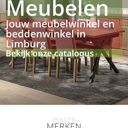
Meubelen
Jouw meubelwinkel en
beddenwinkel in
Limburg
Bekijk onze catalogus
ONZE
MERKEN