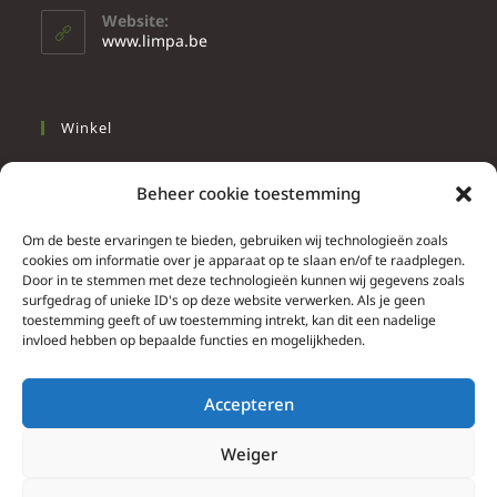
Website:
www.limpa.be
Winkel
Slapen
Beheer cookie toestemming
Werken
Wonen
Om de beste ervaringen te bieden, gebruiken wij technologieën zoals
cookies om informatie over je apparaat op te slaan en/of te raadplegen.
Door in te stemmen met deze technologieën kunnen wij gegevens zoals
Info
surfgedrag of unieke ID's op deze website verwerken. Als je geen
toestemming geeft of uw toestemming intrekt, kan dit een nadelige
Contacteer ons
invloed hebben op bepaalde functies en mogelijkheden.
Algemene & bijzondere voorwaarden
Privacy Policy
Accepteren
Brief herroepingsrecht
Weiger