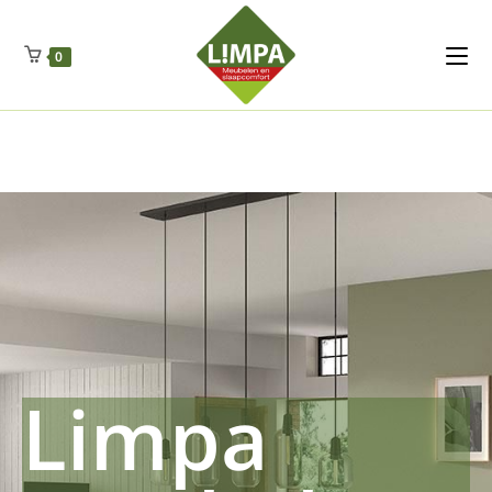
Kleidermax
Anhangerma
Sommersch
Regenschut
Zockerpro
Eiweissmax
Drueckerpro
Poolwelten
Fettsauren
Dekemax
Kapselmed
Hosewelt
Taschewelt
0
Luftkuhlen
Zauberfan
Lenkerhalt
Netzfenste
Insektensc
Boxkuhlen
Wurfeleis
Limpa