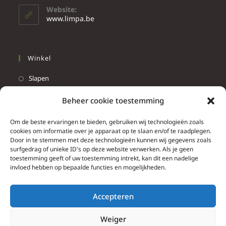
Website:
www.limpa.be
Winkel
Slapen
Werken
Beheer cookie toestemming
Wonen
Om de beste ervaringen te bieden, gebruiken wij technologieën zoals
Info
cookies om informatie over je apparaat op te slaan en/of te raadplegen.
Door in te stemmen met deze technologieën kunnen wij gegevens zoals
Contacteer ons
surfgedrag of unieke ID's op deze website verwerken. Als je geen
toestemming geeft of uw toestemming intrekt, kan dit een nadelige
Algemene & bijzondere voorwaarden
invloed hebben op bepaalde functies en mogelijkheden.
Privacy Policy
Brief herroepingsrecht
Accepteren
Weiger