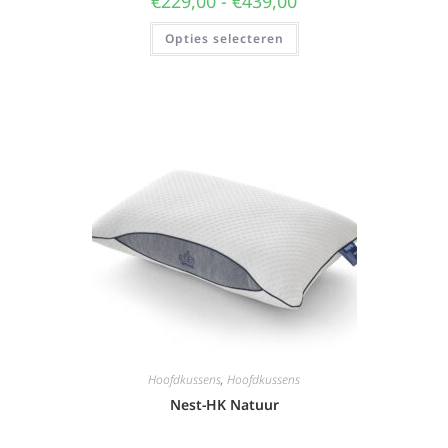
€
229,00
-
€
439,00
Opties selecteren
Hoofdkussens
,
Hoofdkussens
Nest-HK Natuur