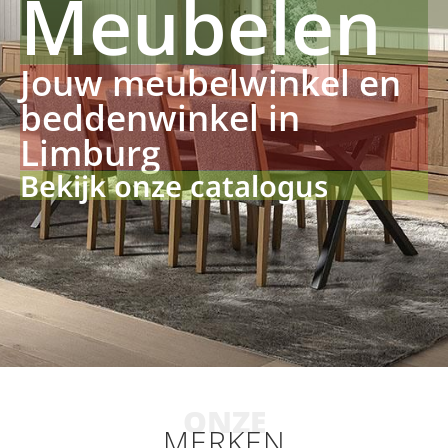
Meubelen
Jouw meubelwinkel en
beddenwinkel in
Limburg
Bekijk onze catalogus
ONZE
MERKEN