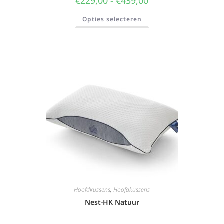
€
229,00
-
€
439,00
Opties selecteren
Hoofdkussens
,
Hoofdkussens
Nest-HK Natuur