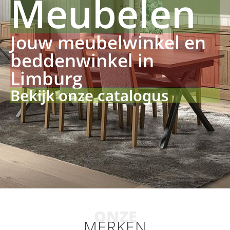
Meubelen
Jouw meubelwinkel en
beddenwinkel in
Limburg
Bekijk onze catalogus
ONZE
MERKEN