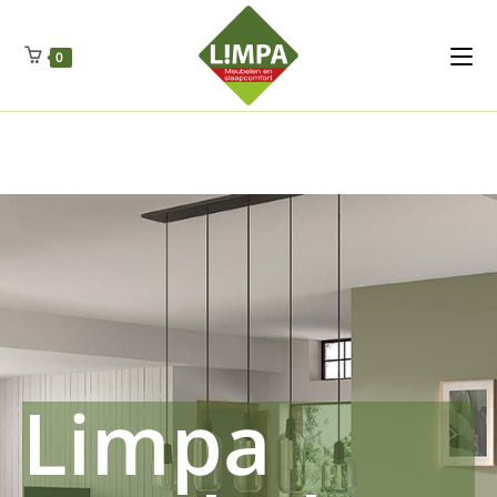
Kleidermax
Anhangerma
Sommersch
Regenschut
Zockerpro
Eiweissmax
Drueckerpro
Poolwelten
Fettsauren
Dekemax
Kapselmed
Hosewelt
Taschewelt
0
Luftkuhlen
Zauberfan
Lenkerhalt
Netzfenste
Insektensc
Boxkuhlen
Wurfeleis
Limpa