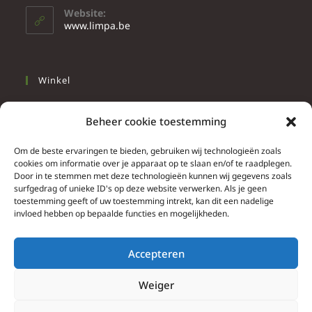
Website:
www.limpa.be
Winkel
Slapen
Beheer cookie toestemming
Werken
Wonen
Om de beste ervaringen te bieden, gebruiken wij technologieën zoals
cookies om informatie over je apparaat op te slaan en/of te raadplegen.
Door in te stemmen met deze technologieën kunnen wij gegevens zoals
Info
surfgedrag of unieke ID's op deze website verwerken. Als je geen
toestemming geeft of uw toestemming intrekt, kan dit een nadelige
Contacteer ons
invloed hebben op bepaalde functies en mogelijkheden.
Algemene & bijzondere voorwaarden
Privacy Policy
Accepteren
Brief herroepingsrecht
Weiger