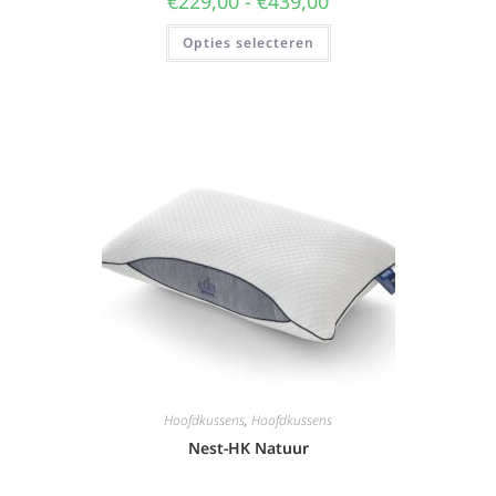
€
229,00
-
€
439,00
Opties selecteren
Hoofdkussens
,
Hoofdkussens
Nest-HK Natuur