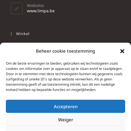
Website:
www.limpa.be
Winkel
Slapen
Beheer cookie toestemming
Werken
Wonen
Om de beste ervaringen te bieden, gebruiken wij technologieën zoals
cookies om informatie over je apparaat op te slaan en/of te raadplegen.
Door in te stemmen met deze technologieën kunnen wij gegevens zoals
Info
surfgedrag of unieke ID's op deze website verwerken. Als je geen
toestemming geeft of uw toestemming intrekt, kan dit een nadelige
Contacteer ons
invloed hebben op bepaalde functies en mogelijkheden.
Algemene & bijzondere voorwaarden
Privacy Policy
Accepteren
Brief herroepingsrecht
Weiger