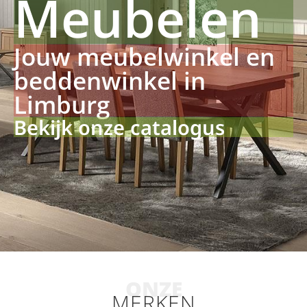
Meubelen
Jouw meubelwinkel en
beddenwinkel in
Limburg
Bekijk onze catalogus
ONZE
MERKEN