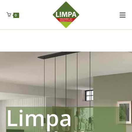
Kleidermax
Anhangerma
Sommersch
Regenschut
Zockerpro
Eiweissmax
Drueckerpro
Poolwelten
Fettsauren
Dekemax
Kapselmed
Hosewelt
Taschewelt
0
Luftkuhlen
Zauberfan
Lenkerhalt
Netzfenste
Insektensc
Boxkuhlen
Wurfeleis
Limpa