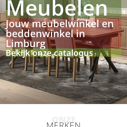
Meubelen
Jouw meubelwinkel en
beddenwinkel in
Limburg
Bekijk onze catalogus
ONZE
MERKEN