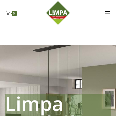
Kleidermax
Anhangerma
Sommersch
Regenschut
Zockerpro
Eiweissmax
Drueckerpro
Poolwelten
Fettsauren
Dekemax
Kapselmed
Hosewelt
Taschewelt
0
Luftkuhlen
Zauberfan
Lenkerhalt
Netzfenste
Insektensc
Boxkuhlen
Wurfeleis
Limpa