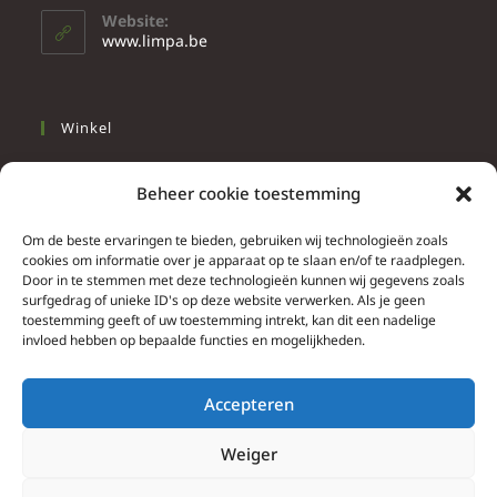
Website:
www.limpa.be
Winkel
Slapen
Beheer cookie toestemming
Werken
Wonen
Om de beste ervaringen te bieden, gebruiken wij technologieën zoals
cookies om informatie over je apparaat op te slaan en/of te raadplegen.
Door in te stemmen met deze technologieën kunnen wij gegevens zoals
Info
surfgedrag of unieke ID's op deze website verwerken. Als je geen
toestemming geeft of uw toestemming intrekt, kan dit een nadelige
Contacteer ons
invloed hebben op bepaalde functies en mogelijkheden.
Algemene & bijzondere voorwaarden
Privacy Policy
Accepteren
Brief herroepingsrecht
Weiger