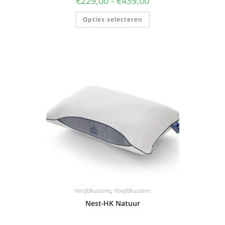
€
229,00
-
€
439,00
Opties selecteren
Hoofdkussens
,
Hoofdkussens
Nest-HK Natuur